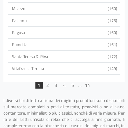
Milazzo
160
Palermo
175
Ragusa
160
Rometta
161
Santa Teresa Di Riva
172
Villafranca Tirrena
149
1
2
3
4
5
....
14
I diversi tipi di letto a firma dei migliori produttori sono disponibili
sul mercato completi o privi di testata, provvisti o no di vano
contenitore, minimalisti o più classici, nonchè di varie misure. Per
fare dei Letti un’isola di relax che ci accolga a fine giornata, li
completeremo con la biancheria e i cuscini dei migliori marchi, in