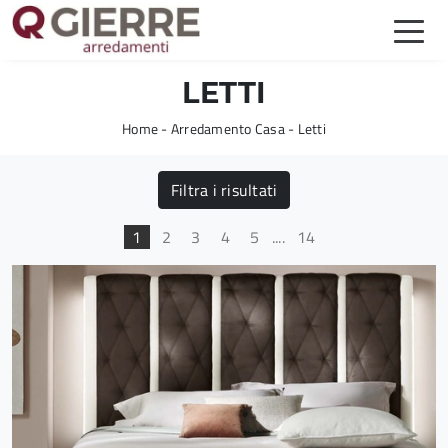
LETTI
Home
-
Arredamento Casa
-
Letti
Filtra i risultati
1
2
3
4
5
....
14