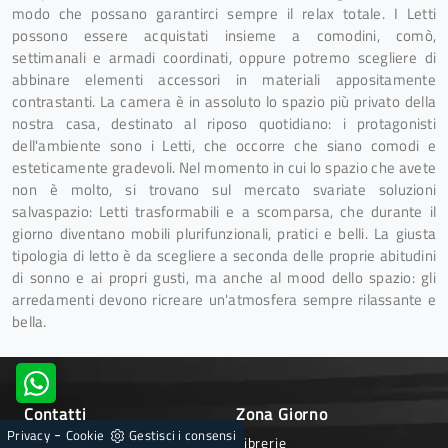
modo che possano garantirci sempre il relax totale. I Letti
possono essere acquistati insieme a comodini, comò,
settimanali e armadi coordinati, oppure potremo scegliere di
abbinare elementi accessori in materiali appositamente
contrastanti. La camera è in assoluto lo spazio più privato della
nostra casa, destinato al riposo quotidiano: i protagonisti
dell'ambiente sono i Letti, che occorre che siano comodi e
esteticamente gradevoli. Nel momento in cui lo spazio che avete
non è molto, si trovano sul mercato svariate soluzioni
salvaspazio: Letti trasformabili e a scomparsa, che durante il
giorno diventano mobili plurifunzionali, pratici e belli. La giusta
tipologia di letto è da scegliere a seconda delle proprie abitudini
di sonno e ai propri gusti, ma anche al mood dello spazio: gli
arredamenti devono ricreare un'atmosfera sempre rilassante e
bella.
Contatti
Zona Giorno
-
Privacy
Cookie
Gestisci i consensi
via Suor Maria Francesca
Librerie