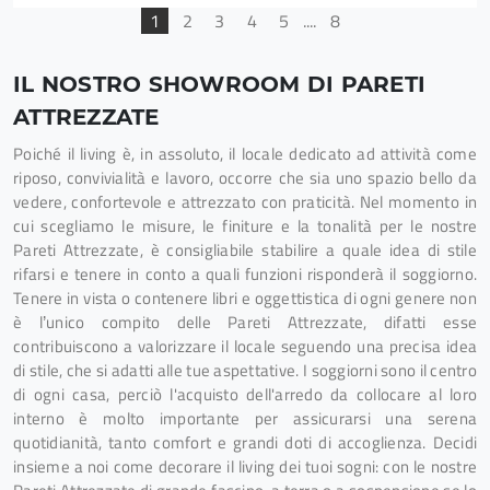
1
2
3
4
5
....
8
IL NOSTRO SHOWROOM DI PARETI
ATTREZZATE
Poiché il living è, in assoluto, il locale dedicato ad attività come
riposo, convivialità e lavoro, occorre che sia uno spazio bello da
vedere, confortevole e attrezzato con praticità. Nel momento in
cui scegliamo le misure, le finiture e la tonalità per le nostre
Pareti Attrezzate, è consigliabile stabilire a quale idea di stile
rifarsi e tenere in conto a quali funzioni risponderà il soggiorno.
Tenere in vista o contenere libri e oggettistica di ogni genere non
è l’unico compito delle Pareti Attrezzate, difatti esse
contribuiscono a valorizzare il locale seguendo una precisa idea
di stile, che si adatti alle tue aspettative. I soggiorni sono il centro
di ogni casa, perciò l'acquisto dell'arredo da collocare al loro
interno è molto importante per assicurarsi una serena
quotidianità, tanto comfort e grandi doti di accoglienza. Decidi
insieme a noi come decorare il living dei tuoi sogni: con le nostre