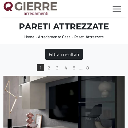
PARETI ATTREZZATE
Home
-
Arredamento Casa
-
Pareti Attrezzate
Filtra i risultati
1
2
3
4
5
....
8