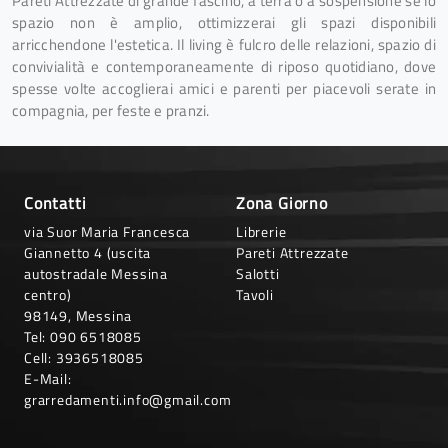
Pareti Attrezzate di grande fascino, a terra o a sospensione se lo
spazio non è amplio, ottimizzerai gli spazi disponibili
arricchendone l'estetica. Il living è fulcro delle relazioni, spazio di
convivialità e contemporaneamente di riposo quotidiano, dove
spesse volte accoglierai amici e parenti per piacevoli serate in
compagnia, per feste e pranzi.
Contatti
Zona Giorno
via Suor Maria Francesca
Librerie
Giannetto 4 (uscita
Pareti Attrezzate
autostradale Messina
Salotti
centro)
Tavoli
98149, Messina
Tel:
090 6518085
Cell:
3936518085
E-Mail:
grarredamenti.info@gmail.com