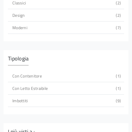
Classici
2
Design
2
Moderni
7
Tipologia
Con Contenitore
1
Con Letto Estraibile
1
Imbottiti
9
I più visti a :