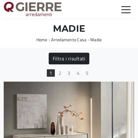
MADIE
Home
-
Arredamento Casa
-
Madie
Filtra i risultati
1
2
3
4
5