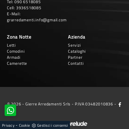
Tel:
090 6518085
Cell:
3936518085
E-Mail:
grarredamenti.info@gmail.com
Zona Notte
Azienda
Letti
Servizi
Comodini
Cataloghi
Armadi
Partner
Camerette
Contatti
© 2026 - Gierre Arredamenti Srls - P.IVA 03482010836 -
Powered by
-
Privacy
Cookie
Gestisci i consensi