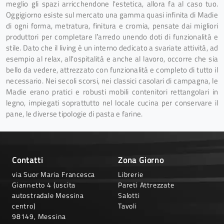
meglio gli spazi arricchendone l'estetica, allora fa al caso tuo.
Oggigiorno esiste sul mercato una gamma quasi infinita di Madie
di ogni forma, metratura, finitura e cromia, pensate dai migliori
produttori per completare l’arredo unendo doti di funzionalità e
stile. Dato che il living è un interno dedicato a svariate attività, ad
esempio al relax, all'ospitalità e anche al lavoro, occorre che sia
bello da vedere, attrezzato con funzionalità e completo di tutto il
necessario. Nei secoli scorsi, nei classici casolari di campagna, le
Madie erano pratici e robusti mobili contenitori rettangolari in
legno, impiegati soprattutto nel locale cucina per conservare il
pane, le diverse tipologie di pasta e farine.
Contatti
Zona Giorno
via Suor Maria Francesca
Librerie
Giannetto 4 (uscita
Pareti Attrezzate
autostradale Messina
Salotti
centro)
Tavoli
98149, Messina