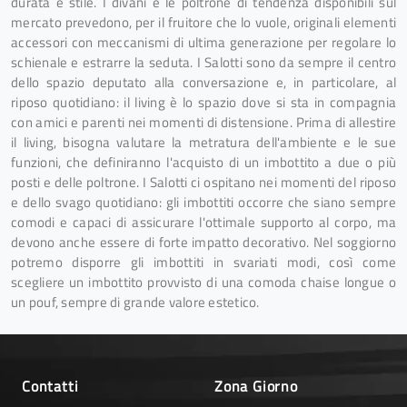
durata e stile. I divani e le poltrone di tendenza disponibili sul
mercato prevedono, per il fruitore che lo vuole, originali elementi
accessori con meccanismi di ultima generazione per regolare lo
schienale e estrarre la seduta. I Salotti sono da sempre il centro
dello spazio deputato alla conversazione e, in particolare, al
riposo quotidiano: il living è lo spazio dove si sta in compagnia
con amici e parenti nei momenti di distensione. Prima di allestire
il living, bisogna valutare la metratura dell'ambiente e le sue
funzioni, che definiranno l'acquisto di un imbottito a due o più
posti e delle poltrone. I Salotti ci ospitano nei momenti del riposo
e dello svago quotidiano: gli imbottiti occorre che siano sempre
comodi e capaci di assicurare l'ottimale supporto al corpo, ma
devono anche essere di forte impatto decorativo. Nel soggiorno
potremo disporre gli imbottiti in svariati modi, così come
scegliere un imbottito provvisto di una comoda chaise longue o
un pouf, sempre di grande valore estetico.
Contatti
Zona Giorno