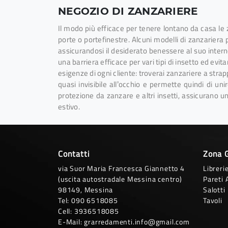
NEGOZIO DI ZANZARIERE
Il modo più efficace per tenere lontano da casa le za
porte o portefinestre. Alcuni modelli di zanzariera 
assicurandosi il desiderato benessere al suo intern
una barriera efficace per vari tipi di insetto ed evi
esigenze di ogni cliente: troverai zanzariere a strapp
quasi invisibile all’occhio e permette quindi di un
protezione da zanzare e altri insetti, assicurano 
estivo.
Contatti
Zona 
via Suor Maria Francesca Giannetto 4
Libreri
(uscita autostradale Messina centro)
Pareti 
98149, Messina
Salotti
Tel:
090 6518085
Tavoli
Cell:
3936518085
E-Mail:
grarredamenti.info@gmail.com