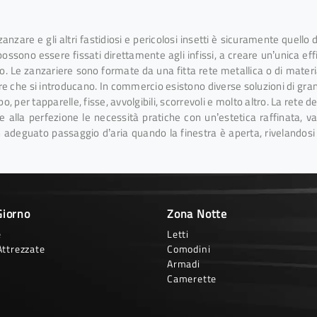
nzare e gli altri fastidiosi e pericolosi insetti è sicuramente quello di
possono essere fissati direttamente agli infissi, a creare un’unica e
o. Le zanzariere sono formate da una fitta rete metallica o di materi
tare che si introducano. In commercio esistono diverse soluzioni di gra
o, per tapparelle, fisse, avvolgibili, scorrevoli e molto altro. La rete 
ire alla perfezione le necessità pratiche con un’estetica raffinata, v
un adeguato passaggio d’aria quando la finestra è aperta, rivelando
Giorno
Zona Notte
e
Letti
Attrezzate
Comodini
Armadi
Camerette