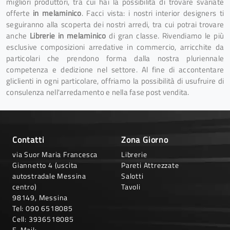
migliori produttori, tra cui hai la possibilità di trovare svariate
offerte
in melaminico
. Facci vista: i nostri interior designers ti
seguiranno alla scoperta dei nostri arredi, tra cui potrai trovare
anche
Librerie
in melaminico
di gran classe. Rivendiamo le più
esclusive composizioni arredative in commercio, arricchite da
particolari che prendono forma dalla nostra pluriennale
competenza e dedizione nel settore. Al fine di accontentare
gliclienti in ogni particolare, offriamo la possibilità di usufruire di
consulenza nell'arredamento e nella fase post vendita.
Contatti
Zona Giorno
via Suor Maria Francesca
Librerie
Giannetto 4 (uscita
Pareti Attrezzate
autostradale Messina
Salotti
centro)
Tavoli
98149, Messina
Tel:
090 6518085
Cell:
3936518085
E-Mail: