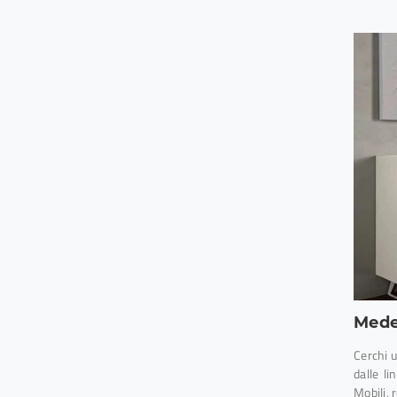
Mede
Cerchi 
dalle l
Mobili, r