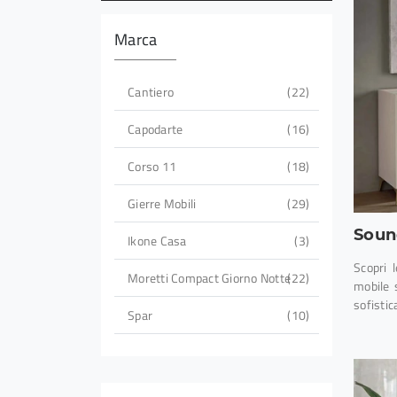
Marca
Cantiero
22
Capodarte
16
Corso 11
18
Gierre Mobili
29
Soun
Ikone Casa
3
Scopri l
Moretti Compact Giorno Notte
22
mobile 
sofistic
Spar
10