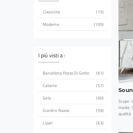
Classiche
15
Moderne
105
I più visti a :
Barcellona Pozzo Di Gotto
61
Catania
57
Soun
Gela
60
Scopri l
madia S
Giardini-Naxos
59
qualità.
Lipari
63