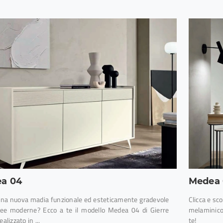
a 04
Medea 
una nuova madia funzionale ed esteticamente gradevole
Clicca e sc
inee moderne? Ecco a te il modello Medea 04 di Gierre
melaminico
ealizzato in ...
te!