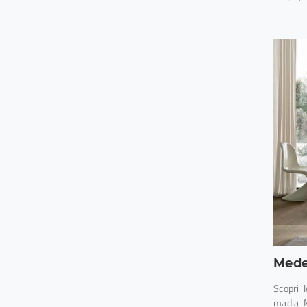
Mede
Scopri l
madia M