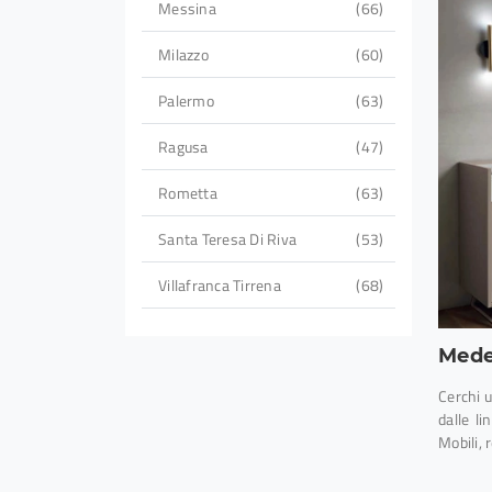
Messina
66
Milazzo
60
Palermo
63
Ragusa
47
Rometta
63
Santa Teresa Di Riva
53
Villafranca Tirrena
68
Mede
Cerchi 
dalle l
Mobili, r