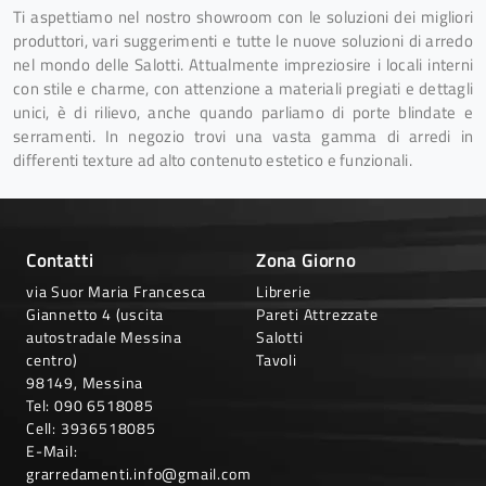
Ti aspettiamo nel nostro showroom con le soluzioni dei migliori
produttori, vari suggerimenti e tutte le nuove soluzioni di arredo
nel mondo delle Salotti. Attualmente impreziosire i locali interni
con stile e charme, con attenzione a materiali pregiati e dettagli
unici, è di rilievo, anche quando parliamo di porte blindate e
serramenti. In negozio trovi una vasta gamma di arredi in
differenti texture ad alto contenuto estetico e funzionali.
Contatti
Zona Giorno
via Suor Maria Francesca
Librerie
Giannetto 4 (uscita
Pareti Attrezzate
autostradale Messina
Salotti
centro)
Tavoli
98149, Messina
Tel:
090 6518085
Cell:
3936518085
E-Mail:
grarredamenti.info@gmail.com