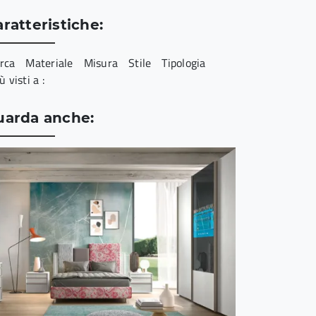
ratteristiche:
rca
Materiale
Misura
Stile
Tipologia
iù visti a :
uarda anche: