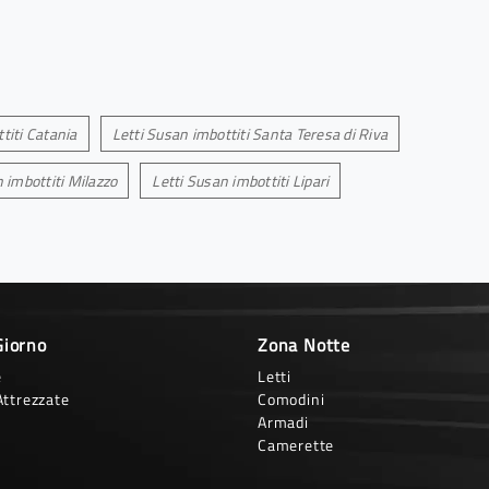
titi Catania
Letti Susan imbottiti Santa Teresa di Riva
 imbottiti Milazzo
Letti Susan imbottiti Lipari
Giorno
Zona Notte
e
Letti
Attrezzate
Comodini
Armadi
Camerette