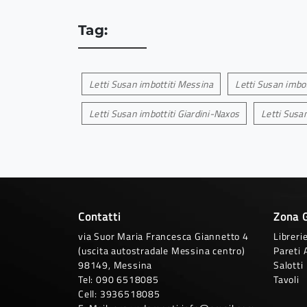
Tag:
Letti Susan imbottiti Messina
Letti Susan imbot
Letti Susan imbottiti Giardini-Naxos
Letti Susan
Contatti
Zona 
via Suor Maria Francesca Giannetto 4
Libreri
(uscita autostradale Messina centro)
Pareti 
98149, Messina
Salotti
Tel:
090 6518085
Tavoli
Cell:
3936518085