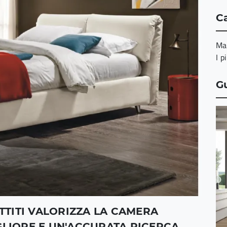
Ca
Ma
I p
G
OTTITI VALORIZZA LA CAMERA
GLIORE E UN'ACCURATA RICERCA