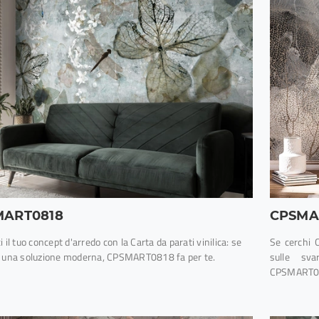
MART0818
CPSMA
i il tuo concept d'arredo con la Carta da parati vinilica: se
Se cerchi C
i una soluzione moderna, CPSMART0818 fa per te.
sulle sva
CPSMART0