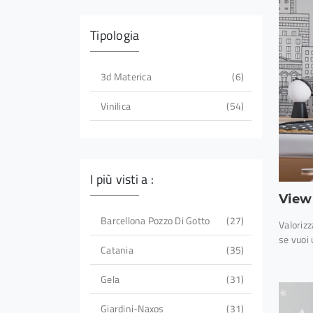
Tipologia
3d Materica
6
Vinilica
54
I più visti a :
View 
Barcellona Pozzo Di Gotto
27
Valorizz
se vuoi 
Catania
35
Gela
31
Giardini-Naxos
31