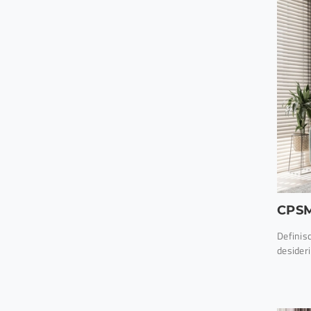
CPS
Definisc
desider