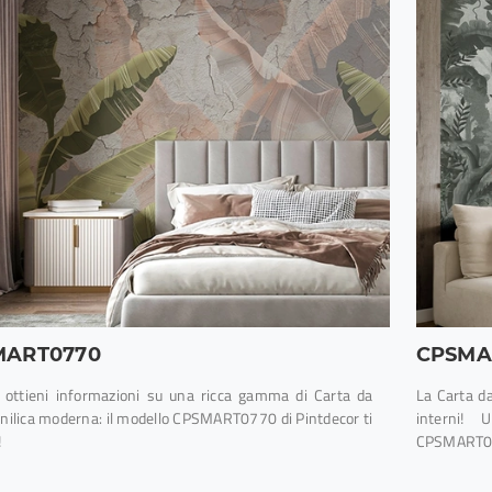
MART0770
CPSMA
e ottieni informazioni su una ricca gamma di Carta da
La Carta da
vinilica moderna: il modello CPSMART0770 di Pintdecor ti
interni! 
!
CPSMART083