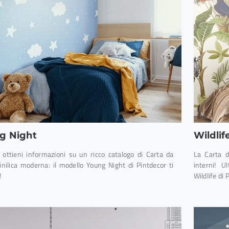
g Night
Wildlif
e ottieni informazioni su un ricco catalogo di Carta da
La Carta da
vinilica moderna: il modello Young Night di Pintdecor ti
interni! 
!
Wildlife di 