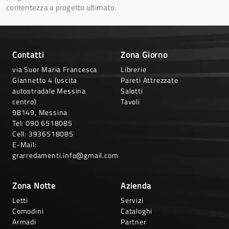
contentezza a progetto ultimato.
Contatti
Zona Giorno
via Suor Maria Francesca
Librerie
Giannetto 4 (uscita
Pareti Attrezzate
autostradale Messina
Salotti
centro)
Tavoli
98149, Messina
Tel:
090 6518085
Cell:
3936518085
E-Mail:
grarredamenti.info@gmail.com
Zona Notte
Azienda
Letti
Servizi
Comodini
Cataloghi
Armadi
Partner