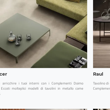
cer
Raul
i arricchire i tuoi interni con i Complementi Doimo
Tavolino di 
? Eccoti molteplici modelli di tavolini in metallo come
Complementi
.