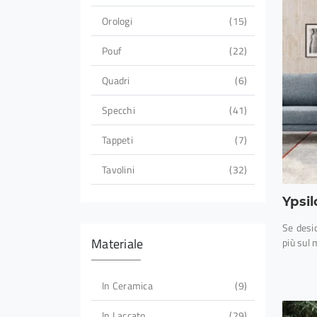
Orologi
15
Pouf
22
Quadri
6
Specchi
41
Tappeti
7
Tavolini
32
Ypsi
Se desi
Materiale
più sul 
In Ceramica
9
In Laccato
29