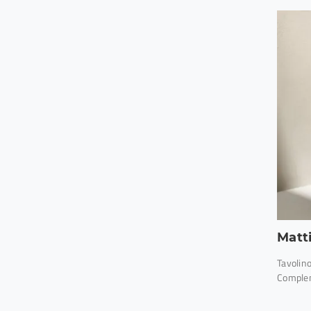
Matt
Tavolin
Complem