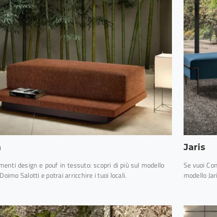
a
Jaris
enti design e pouf in tessuto: scopri di più sul modello
Se vuoi Com
Doimo Salotti e potrai arricchire i tuoi locali.
modello Jar