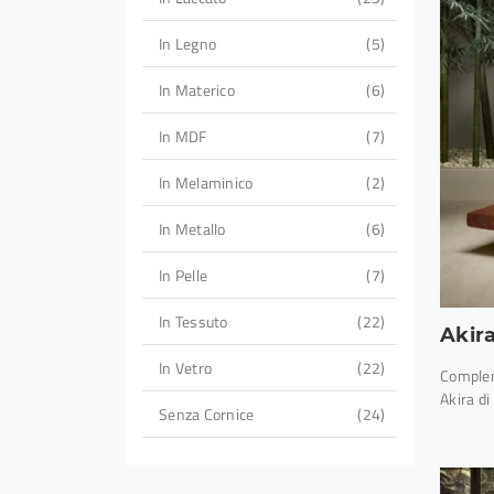
In Legno
5
In Materico
6
In MDF
7
In Melaminico
2
In Metallo
6
In Pelle
7
In Tessuto
22
Akir
In Vetro
22
Complem
Akira di 
Senza Cornice
24