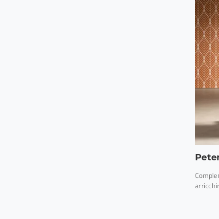
Pete
Complem
arricchi