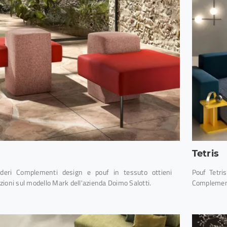
Tetris
deri Complementi design e pouf in tessuto ottieni
Pouf Tetris
ioni sul modello Mark dell'azienda Doimo Salotti.
Complement