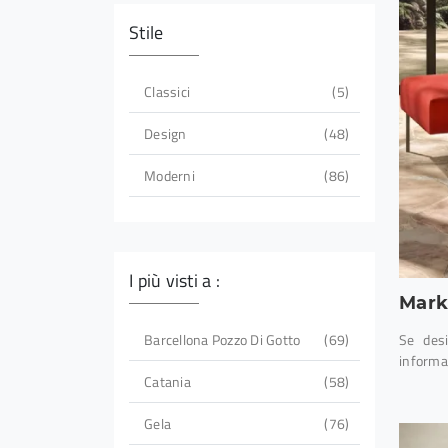
Stile
Classici
5
Design
48
Moderni
86
I più visti a :
Mark
Barcellona Pozzo Di Gotto
69
Se desi
informaz
Catania
58
Gela
76