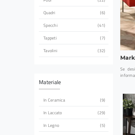
Quadri
6
Specchi
41
Tappeti
7
Tavolini
32
Mark
Se desi
informaz
Materiale
In Ceramica
9
In Laccato
29
In Legno
5