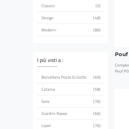
Classici
5
Design
48
Moderni
86
Pouf
I più visti a :
Complem
Pouf P05
Barcellona Pozzo Di Gotto
69
Catania
58
Gela
76
Giardini-Naxos
66
Lipari
76