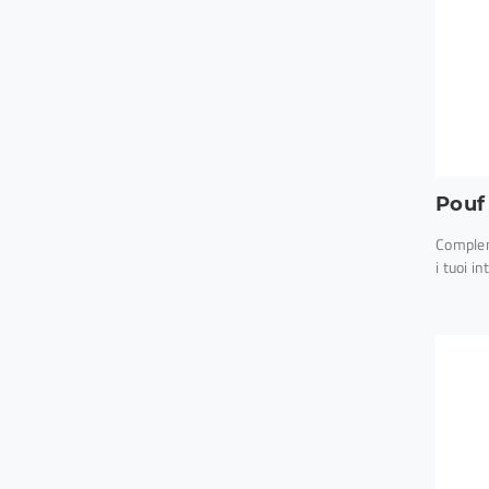
Pouf
Complem
i tuoi i