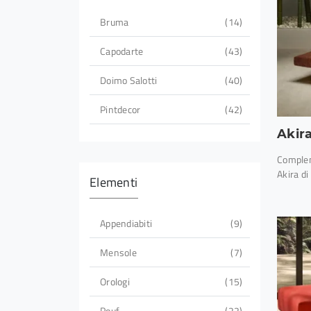
Bruma
14
Capodarte
43
Doimo Salotti
40
Pintdecor
42
Akir
Complem
Akira di 
Elementi
Appendiabiti
9
Mensole
7
Orologi
15
Pouf
22