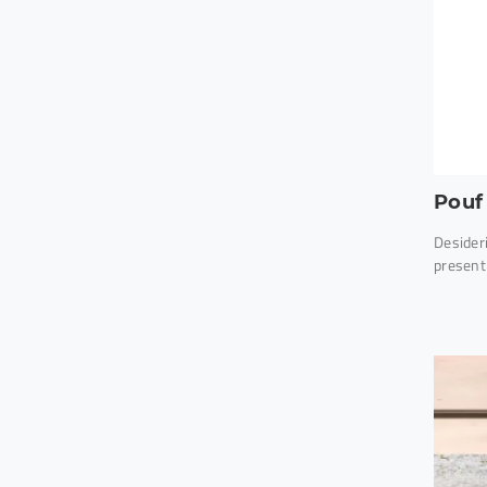
Pouf
Desider
present