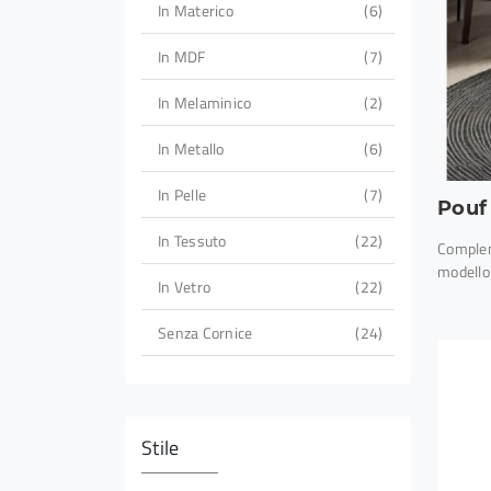
In Materico
6
In MDF
7
In Melaminico
2
In Metallo
6
In Pelle
7
Pouf
In Tessuto
22
Complem
modello 
In Vetro
22
Senza Cornice
24
Stile