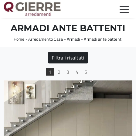
ARMADI ANTE BATTENTI
Home
-
Arredamento Casa
-
Armadi
-
Armadi ante battenti
Filtra i risultati
1
2
3
4
5