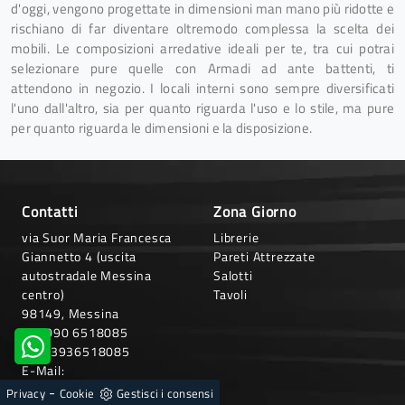
d'oggi, vengono progettate in dimensioni man mano più ridotte e
rischiano di far diventare oltremodo complessa la scelta dei
mobili. Le composizioni arredative ideali per te, tra cui potrai
selezionare pure quelle con Armadi ad ante battenti, ti
attendono in negozio. I locali interni sono sempre diversificati
l'uno dall'altro, sia per quanto riguarda l'uso e lo stile, ma pure
per quanto riguarda le dimensioni e la disposizione.
Contatti
Zona Giorno
via Suor Maria Francesca
Librerie
Giannetto 4 (uscita
Pareti Attrezzate
autostradale Messina
Salotti
centro)
Tavoli
98149, Messina
Tel:
090 6518085
Cell:
3936518085
E-Mail:
grarredamenti.info@gmail.com
-
Privacy
Cookie
Gestisci i consensi