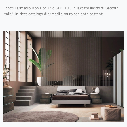
Eccoti l'armadio Bon Bon Evo GDO 133 in laccato lucido di Cecchini
Italia! Un ricco catalogo di armadi a muro con ante battenti.