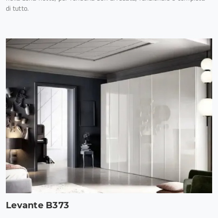
di tutto.
Levante B373