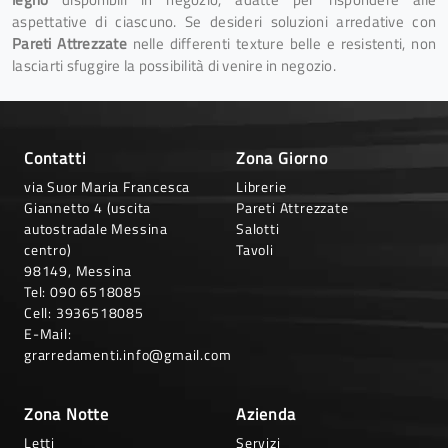
aspettative di ciascuno. Se desideri soluzioni arredative con
Pareti Attrezzate
nelle differenti texture belle e resistenti, non
lasciarti sfuggire la possibilità di venire in negozio.
Contatti
Zona Giorno
via Suor Maria Francesca
Librerie
Giannetto 4 (uscita
Pareti Attrezzate
autostradale Messina
Salotti
centro)
Tavoli
98149, Messina
Tel:
090 6518085
Cell:
3936518085
E-Mail:
grarredamenti.info@gmail.com
Zona Notte
Azienda
Letti
Servizi