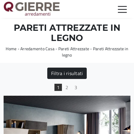
PARETI ATTREZZATE IN
LEGNO
Home
-
Arredamento Casa
-
Pareti Attrezzate
-
Pareti Attrezzate in
legno
Filtra i risultati
1
2
3