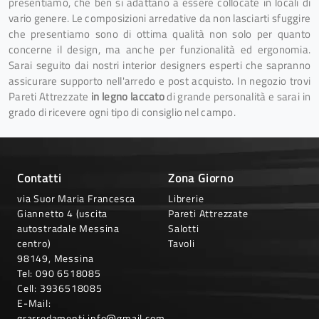
presentiamo, che ben si adattano a essere collocate in locali di
vario genere. Le composizioni arredative da non lasciarti sfuggire
che presentiamo sono di ottima qualità non solo per quanto
concerne il design, ma anche per funzionalità ed ergonomia.
Sarai seguito dai nostri interior designers esperti che sapranno
assicurare supporto nell'arredo e post acquisto. In negozio trovi
Pareti Attrezzate
in legno laccato
di grande personalità e sarai in
grado di ricevere ogni tipo di consiglio nel campo.
Contatti
Zona Giorno
via Suor Maria Francesca
Librerie
Giannetto 4 (uscita
Pareti Attrezzate
autostradale Messina
Salotti
centro)
Tavoli
98149, Messina
Tel:
090 6518085
Cell:
3936518085
E-Mail:
grarredamenti.info@gmail.com