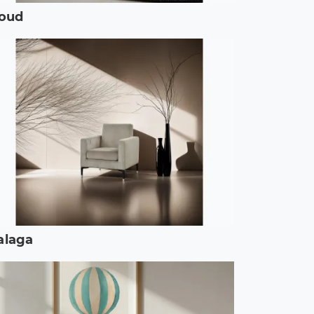
loud
alaga