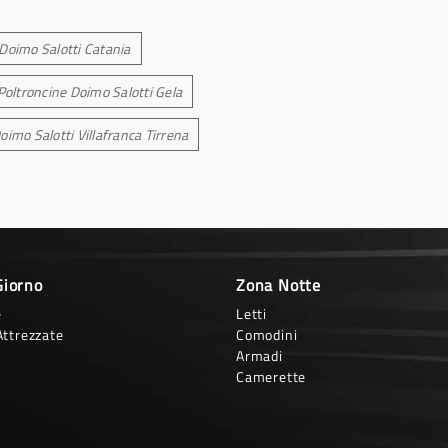
Doimo Salotti Catania
Poltroncine Doimo Salotti Gela
oimo Salotti Villafranca Tirrena
Giorno
Zona Notte
e
Letti
Attrezzate
Comodini
Armadi
Camerette