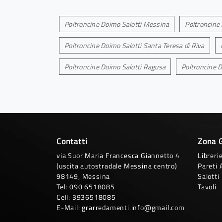
Poltroncine Doimo Salotti Messina
Poltroncine 
Poltroncine Doimo Salotti Santa Teresa di Riva
Poltroncine Doimo Salotti Ragusa
Poltroncine D
Contatti
Zona 
via Suor Maria Francesca Giannetto 4
Libreri
(uscita autostradale Messina centro)
Pareti 
98149, Messina
Salotti
Tel:
090 6518085
Tavoli
Cell:
3936518085
E-Mail:
grarredamenti.info@gmail.com