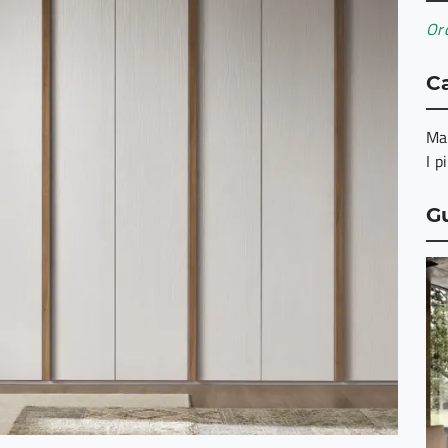
Ord
Ca
Ma
I p
G