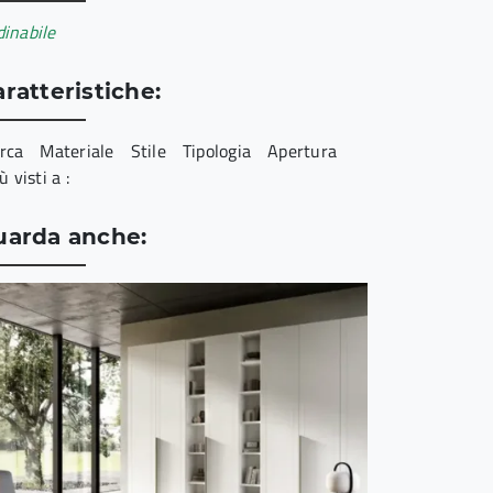
inabile
ratteristiche:
rca
Materiale
Stile
Tipologia
Apertura
iù visti a :
uarda anche: