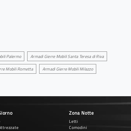
bili Palermo
Armadi Gierre Mobili Santa Teresa di Riva
rre Mobili Rometta
Armadi Gierre Mobili Milazzo
Giorno
Zona Notte
e
Letti
Attrezzate
Comodini