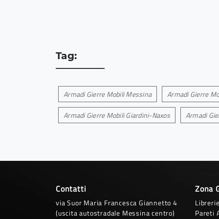
Tag:
Armadi Gierre Mobili Messina
Armadi Gierre Mo
Armadi Gierre Mobili Giardini-Naxos
Armadi Gie
Contatti
Zona 
via Suor Maria Francesca Giannetto 4
Libreri
(uscita autostradale Messina centro)
Pareti 