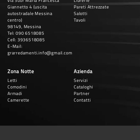
via Suor Maria Francesca
Librerie
Giannetto 4 (uscita
Pareti Attrezzate
autostradale Messina
Salotti
centro)
Tavoli
98149, Messina
Tel:
090 6518085
Cell:
3936518085
E-Mail:
grarredamenti.info@gmail.com
Zona Notte
Azienda
Letti
Servizi
Comodini
Cataloghi
Armadi
Partner
Camerette
Contatti