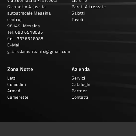
via Suor Maria Francesca
Librerie
Giannetto 4 (uscita
Pareti Attrezzate
autostradale Messina
Salotti
centro)
Tavoli
98149, Messina
Tel:
090 6518085
Cell:
3936518085
E-Mail:
grarredamenti.info@gmail.com
Zona Notte
Azienda
Letti
Servizi
Comodini
Cataloghi
Armadi
Partner
Camerette
Contatti