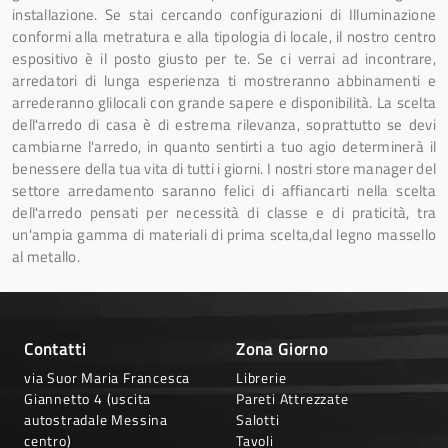
installazione. Se stai cercando configurazioni di Illuminazione
conformi alla metratura e alla tipologia di locale, il nostro centro
espositivo è il posto giusto per te. Se ci verrai ad incontrare,
arredatori di lunga esperienza ti mostreranno abbinamenti e
arrederanno glilocali con grande sapere e disponibilità. La scelta
dell'arredo di casa è di estrema rilevanza, soprattutto se devi
cambiarne l'arredo, in quanto sentirti a tuo agio determinerà il
benessere della tua vita di tutti i giorni. I nostri store manager del
settore arredamento saranno felici di affiancarti nella scelta
dell'arredo pensati per necessità di classe e di praticità, tra
un'ampia gamma di materiali di prima scelta,dal legno massello
al metallo.
Contatti
Zona Giorno
via Suor Maria Francesca
Librerie
Giannetto 4 (uscita
Pareti Attrezzate
autostradale Messina
Salotti
centro)
Tavoli